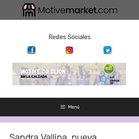
Saltar
al
contenido
Redes Sociales
Menú
Sandra Vallina, nueva