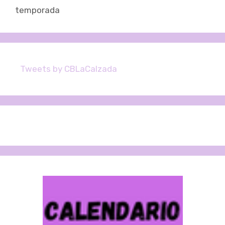
entradas
temporada
Tweets by CBLaCalzada