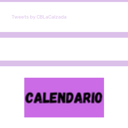
Tweets by CBLaCalzada