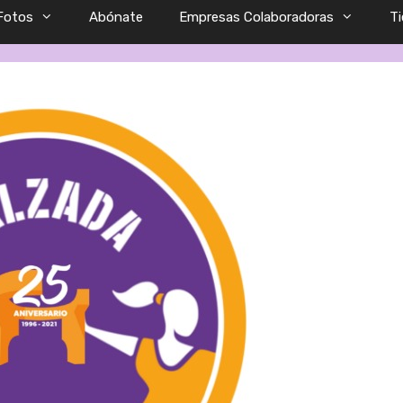
Fotos
Abónate
Empresas Colaboradoras
T