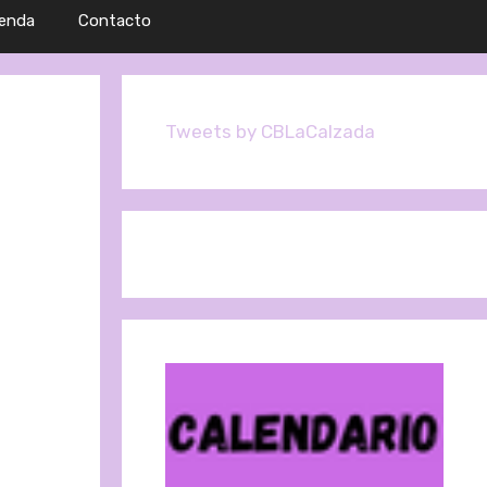
ienda
Contacto
Tweets by CBLaCalzada