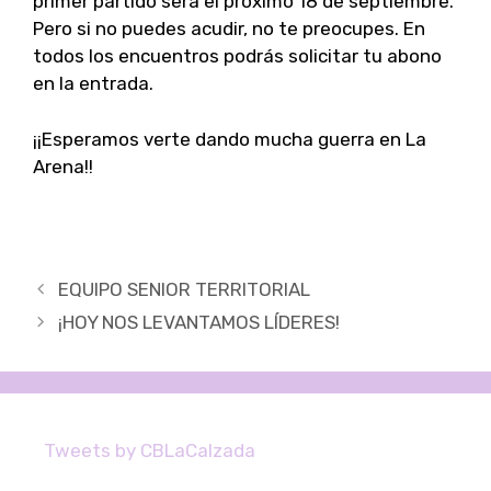
primer partido será el próximo 18 de septiembre.
Pero si no puedes acudir, no te preocupes. En
todos los encuentros podrás solicitar tu abono
en la entrada.
¡¡Esperamos verte dando mucha guerra en La
Arena!!
Navegación
EQUIPO SENIOR TERRITORIAL
de
¡HOY NOS LEVANTAMOS LÍDERES!
entradas
Tweets by CBLaCalzada